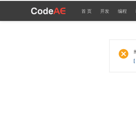
首 页
开发
编程