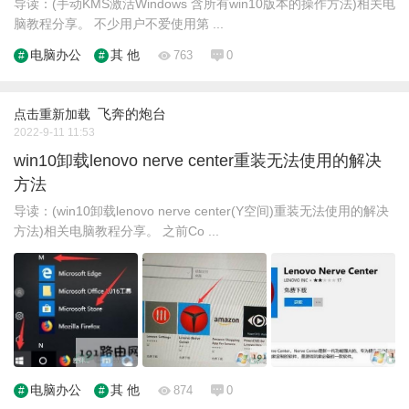
导读：(手动KMS激活Windows 含所有win10版本的操作方法)相关电
脑教程分享。 不少用户不爱使用第 ...
电脑办公
其 他
763
0
飞奔的炮台
点击重新加载
2022-9-11 11:53
win10卸载lenovo nerve center重装无法使用的解决
方法
导读：(win10卸载lenovo nerve center(Y空间)重装无法使用的解决
方法)相关电脑教程分享。 之前Co ...
电脑办公
其 他
874
0